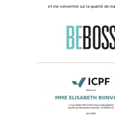
et me concentrer sur la qualité de m
.....................................................................................................