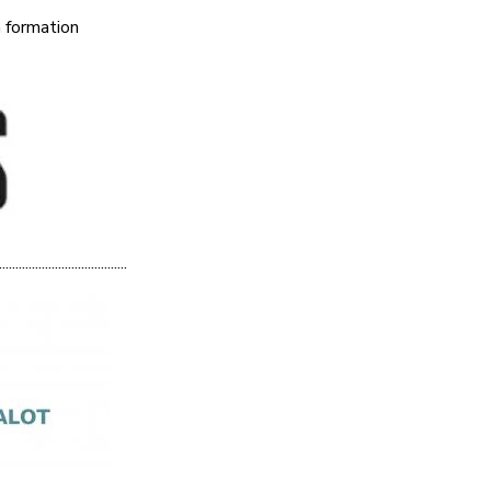
a formation
.......................................