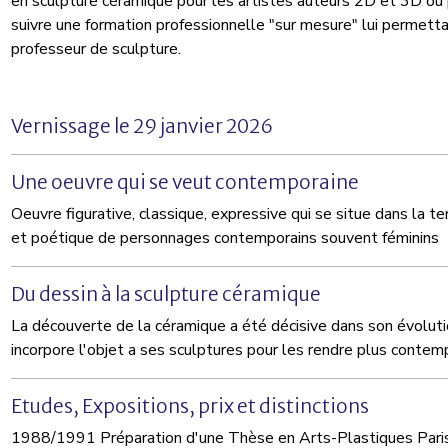
en sculpture céramique pour les artistes auteurs 2D et 3D ou 
suivre une formation professionnelle "sur mesure" lui permett
professeur de sculpture.
Vernissage le 29 janvier 2026
Une oeuvre qui se veut contemporaine
Oeuvre figurative, classique, expressive qui se situe dans la t
et poétique de personnages contemporains souvent féminins
Du dessin à la sculpture céramique
La découverte de la céramique a été décisive dans son évolutio
incorpore l'objet a ses sculptures pour les rendre plus contem
Etudes, Expositions, prix et distinctions
1988/1991 Préparation d'une Thèse en Arts-Plastiques Pari