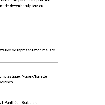
pour toute personne qui désire
ant de devenir sculpteur ou
entative de représentation réaliste
n plastique. Aujourd'hui elle
poraines
s I, Panthéon-Sorbonne